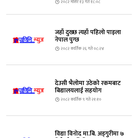
२०८२ मंसिर १३ गते १८:०८
जहाँ दुख्छ त्यहाँ पहिलो पाइला
नेपाल पुग्छ
२०८२ कार्तिक २६ गते ०८:२४
देउसी भैलोमा उठेको रकमबाट
बिद्यालयलाई सहयोग
२०८२ कार्तिक ९ गते २१:१०
विद्या विनोद मा.बि. अड्गुरीमा ७