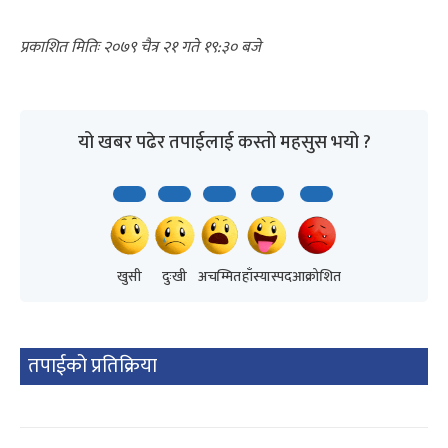
२०७९ चैत्र २१ गते १९:३०
यो खबर पढेर तपाईलाई कस्तो महसुस भयो ?
खुसी
दुःखी
अचम्मित
हाँस्यास्पद
आक्रोशित
तपाईको प्रतिक्रिया