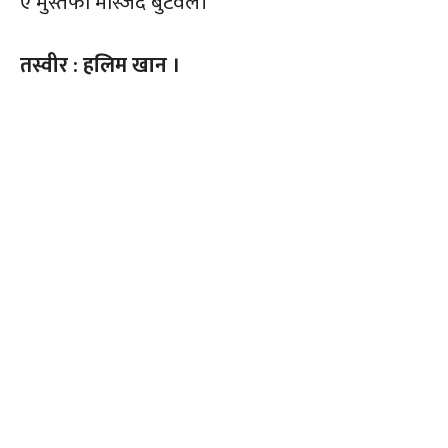
ए मुस्तफा मस्जिद बुटवल।
तस्वीर : हलिम खान ।