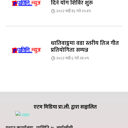
दिने योग शिविर शुरु
२०८२ भदौ १६ गते २०:१९
धातिवाङ्गमा वडा स्तरीय तिज गीत
प्रतियोगिता सम्पन्न
२०८२ भदौ ६ गते २१:०९
एटम मिडिया प्रा.ली. द्वारा सञ्चालित
प्रधान कार्यालयः- पाणिनि-७, अर्घाखाँची