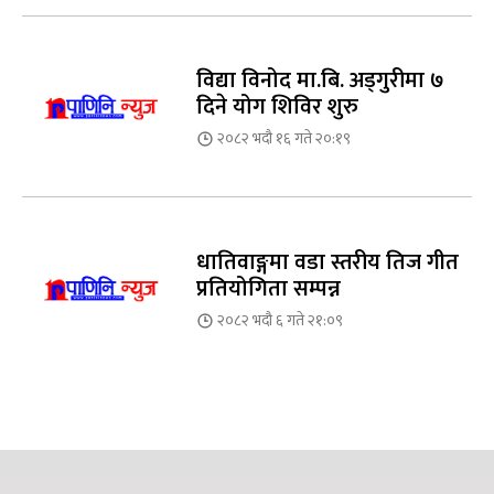
विद्या विनोद मा.बि. अड्गुरीमा ७
दिने योग शिविर शुरु
२०८२ भदौ १६ गते २०:१९
धातिवाङ्गमा वडा स्तरीय तिज गीत
प्रतियोगिता सम्पन्न
२०८२ भदौ ६ गते २१:०९