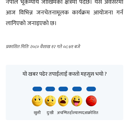
नेपाल भूकम्पीय जोखिमको क्षेत्रमा पर्दछ। यस अवसरमा
आज विभिन्न जनचेतनामूलक कार्यक्रम आयोजना गर्न
लागिएको जनाइएको छ।
२०८० वैशाख १२ गते ०८:४१
यो खबर पढेर तपाईलाई कस्तो महसुस भयो ?
खुसी
दुःखी
अचम्मित
हाँस्यास्पद
आक्रोशित