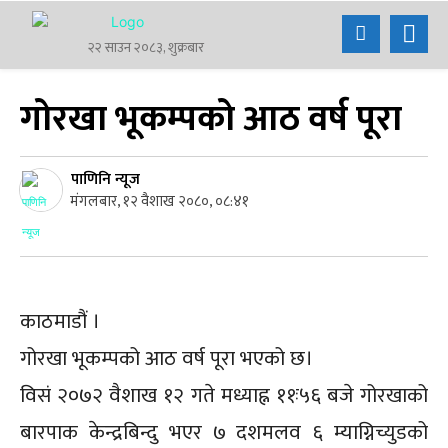
२२ साउन २०८३, शुक्रबार
गोरखा भूकम्पको आठ वर्ष पूरा
पाणिनि न्यूज
मंगलबार, १२ वैशाख २०८०, ०८:४१
काठमाडौं ।
गोरखा भूकम्पको आठ वर्ष पूरा भएको छ।
विसं २०७२ वैशाख १२ गते मध्याह्न ११ः५६ बजे गोरखाको
बारपाक केन्द्रबिन्दु भएर ७ दशमलव ६ म्याग्निच्युडको