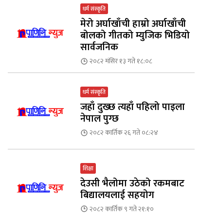
धर्म संस्कृति
मेरो अर्घाखाँची हाम्रो अर्घाखाँची
बोलको गीतको म्युजिक भिडियो
सार्वजनिक
२०८२ मंसिर १३ गते १८:०८
धर्म संस्कृति
जहाँ दुख्छ त्यहाँ पहिलो पाइला
नेपाल पुग्छ
२०८२ कार्तिक २६ गते ०८:२४
शिक्षा
देउसी भैलोमा उठेको रकमबाट
बिद्यालयलाई सहयोग
२०८२ कार्तिक ९ गते २१:१०