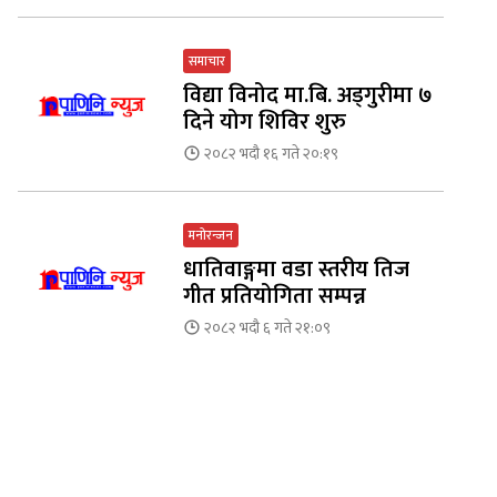
समाचार
विद्या विनोद मा.बि. अड्गुरीमा ७
दिने योग शिविर शुरु
२०८२ भदौ १६ गते २०:१९
मनोरन्जन
धातिवाङ्गमा वडा स्तरीय तिज
गीत प्रतियोगिता सम्पन्न
२०८२ भदौ ६ गते २१:०९