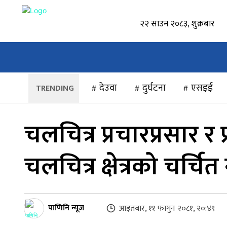
२२ साउन २०८३, शुक्रबार
होमपेज
समाचार
स्थानीय
राष्ट्रिय
देउवा
दुर्घटना
एसइई
चलचित्र प्रचारप्रसार र प
चलचित्र क्षेत्रको चर्चित न
पाणिनि न्यूज
आइतबार, ११ फागुन २०८१, २०:४९