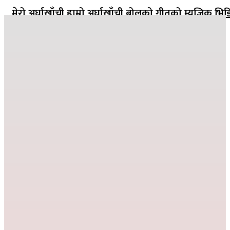
मेरो अर्घाखाँची हाम्रो अर्घाखाँची बोलको गीतको म्युजिक भिड
सार्वजनिक
२०८२ मंसिर १३ गते १८:०८
जहाँ दुख्छ त्यहाँ पहिलो पाइला नेपाल पुग्छ
२०८२ कार्तिक २६ गते ०८:२४
देउसी भैलोमा उठेको रकमबाट बिद्यालयलाई सहयोग
२०८२ कार्तिक ९ गते २१:१०
विद्या विनोद मा.बि. अड्गुरीमा ७ दिने योग शिविर शुरु
२०८२ भदौ १६ गते २०:१९
धातिवाङ्गमा वडा स्तरीय तिज गीत प्रतियोगिता सम्पन्न
२०८२ भदौ ६ गते २१:०९