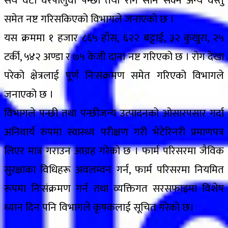
सय वटा घरपालुवा पन्छी तया रोग सार्न सक्ने अन्य वस्तु
समेत नष्ट गरिसकिएको विभागले जनाएको छ ।
यस क्रममा १ हजार ८६५ हाँस, ६२२ बट्टाई, ३२ कुखुरा, २५
टर्की, ५४२ अण्डा र ७५ केजी दाना नष्ट गरिएको छ । रोग देखा
परेको क्षेत्रलाई पूर्ण निःसंक्रमण समेत गरिएको विभागले
जनाएको छ ।
विभागले पन्छी तथा पन्छीजन्य उत्पादनको ओसारपसार गर्दा
अनिवार्य रुपमा स्वास्थ्य परीक्षण गरी भेटेरिनरी प्रमाणपत्र
लिएर मात्र गराउन आग्रह गरेको छ । फार्म परिसरमा जैविक
सुरक्षाका विधिहरू अवलम्वन गर्न, फार्म परिसरमा नियमित
रूपमा निःसंक्रमण गर्न तथा व्यक्तिगत सरसफाइमा विशेष
ध्यान दिन पनि विभागले कृषकलाई सूचित गरेको छ।