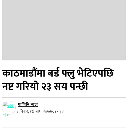
२३ साउन २०८३, शनिबार
काठमाडौंमा बर्ड फ्लु भेटिएपछि
नष्ट गरियो २३ सय पन्छी
पाणिनि न्यूज
शनिबार, १७ माघ २०७७, १९:३२