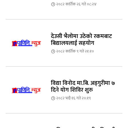
२०८२ कार्तिक २६ गते ०८:२४
देउसी भैलोमा उठेको रकमबाट
बिद्यालयलाई सहयोग
२०८२ कार्तिक ९ गते २१:१०
विद्या विनोद मा.बि. अड्गुरीमा ७
दिने योग शिविर शुरु
२०८२ भदौ १६ गते २०:१९