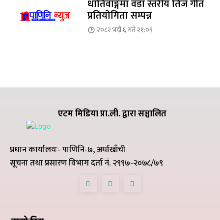
धातिवाङ्गमा वडा स्तरीय तिज गीत
प्रतियोगिता सम्पन्न
२०८२ भदौ ६ गते २१:०९
एटम मिडिया प्रा.ली. द्वारा सञ्चालित
प्रधान कार्यालयः- पाणिनि-७, अर्घाखाँची
सूचना तथा प्रसारण विभाग दर्ता नं. २९९७-२०७८/७९