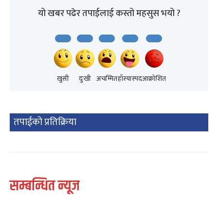
यो खबर पढेर तपाईलाई कस्तो महसुस भयो ?
खुसी
दुःखी
अचम्मित
हाँस्यास्पद
आक्रोशित
तपाईको प्रतिक्रिया
सम्बन्धित न्यूज