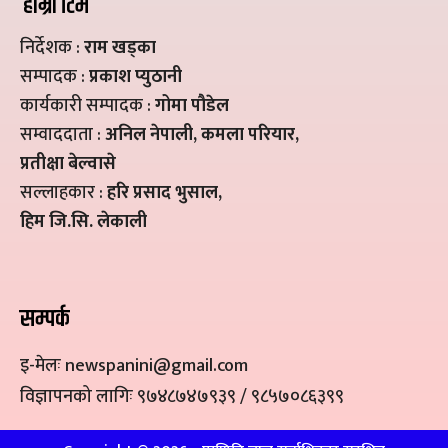
हाम्रो टिम
निर्देशक :
राम खड्का
सम्पादक :
प्रकाश प्युठानी
कार्यकारी सम्पादक :
गोमा पौडेल
सम्वाददाता :
अनिल नेपाली, कमला परियार,
प्रतीक्षा बेल्वासे
सल्लाहकार :
हरि प्रसाद भुसाल,
हिम जि.सि. लेकाली
सम्पर्क
इ-मेलः newspanini@gmail.com
विज्ञापनको लागिः ९७४८७४७९३९ / ९८५७०८६३९९