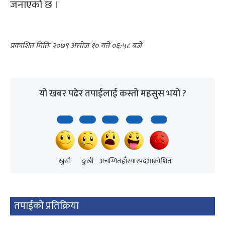
जनाएको छ ।
२०७९ असोज १० गते ०६:५८
यो खबर पढेर तपाईलाई कस्तो महसुस भयो ?
खुसी
दुःखी
अचम्मित
हाँस्यास्पद
आक्रोशित
तपाईको प्रतिक्रिया