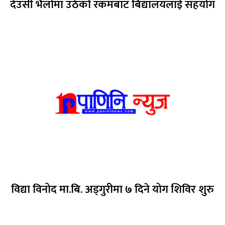
देउसी भैलोमा उठेको रकमबाट बिद्यालयलाई सहयोग
विद्या विनोद मा.बि. अड्गुरीमा ७ दिने योग शिविर शुरु