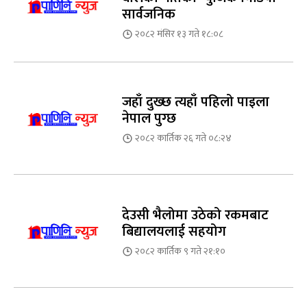
सार्वजनिक
२०८२ मंसिर १३ गते १८:०८
जहाँ दुख्छ त्यहाँ पहिलो पाइला
नेपाल पुग्छ
२०८२ कार्तिक २६ गते ०८:२४
देउसी भैलोमा उठेको रकमबाट
बिद्यालयलाई सहयोग
२०८२ कार्तिक ९ गते २१:१०