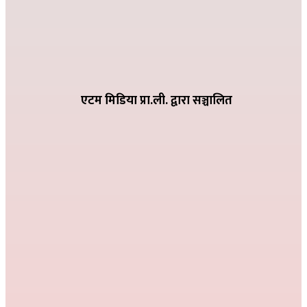
२०८२ भदौ १६ गते २०:१९
धातिवाङ्गमा वडा स्तरीय तिज गीत प्रतियोगिता सम्पन्न
२०८२ भदौ ६ गते २१:०९
एटम मिडिया प्रा.ली. द्वारा सञ्चालित