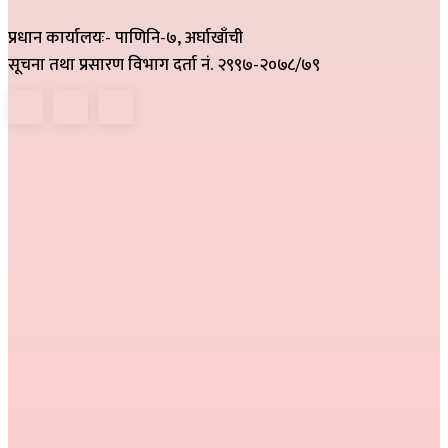
प्रधान कार्यालयः- पाणिनि-७, अर्घाखाँची
सूचना तथा प्रसारण विभाग दर्ता नं. २९९७-२०७८/७९
हाम्रो टिम
निर्देशक :
राम खड्का
सम्पादक :
प्रकाश प्युठानी
कार्यकारी सम्पादक :
गोमा पौडेल
सम्वाददाता :
अनिल नेपाली, कमला परियार,
प्रतीक्षा बेल्वासे
सल्लाहकार :
हरि प्रसाद भुसाल,
हिम जि.सि. लेकाली