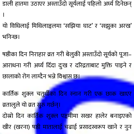
डाली हातमा उठाएर अस्ताउँदो सूर्यलाई पहिलो अर्घ्य दिनेछन्
।
यो विधिलाई मिथिलाञ्चलमा ‘सझिया घाट’ र ‘सझुका अरख’
भनिन्छ।
षष्ठीका दिन निराहार व्रत गरी बेलुकी अस्ताउँदो सूर्यको पूजा–
आराधना गरी अर्घ्य दिँदा दुःख र दरिद्रताबाट मुक्ति पाइने र
छालाको रोग लाग्दैन भन्ने विश्वास छ।
कार्तिक शुक्ल चतुर्थीका दिन स्नान गरी एक छाक खाएर
व्रतालुले यो व्रत सुरु गर्छन्।
दोस्रो दिन कार्तिक शुक्ल पञ्चमीमा सखर हालेर बनाइएको
खीर (खरना) षष्ठी मातालाई चढाई प्रसादस्वरूप खाने र नुन