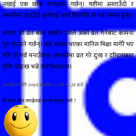
नखाई एक छाक फलाहार गर्छन्। षष्टीमा अस्ताउँदो र
सप्तमीमा उदाउँदो सूर्यलाई अर्घ्य दिएपछि यो पर्व सम्पन्न हुन्छ।
छठमा जो व्रत बस्न सक्दैन उसले अर्को व्रत गर्नेबाट कामना
पूरा गराउने गर्छन्। अर्थ अभाव भएका मानिस भिक्षा मागेरै भए
पनि यो पर्व मनाउँछन्। छठपर्वमा व्रत गरे दुःख र दरिद्रताबाट
मुक्ति पाइन्छ भन्ने जनविश्वास छ।
२०७९ कार्तिक १३ गते ०८:३१
यो खबर पढेर तपाईलाई कस्तो महसुस भयो ?