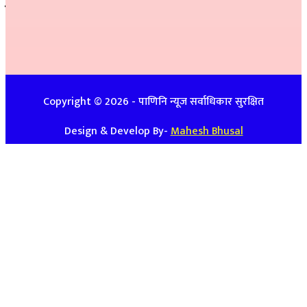
सम्पर्क
इ-मेलः newspanini@gmail.com
विज्ञापनको लागिः ९७४८७४७९३९ / ९८५७०८६३९९
Copyright ©
2026
- पाणिनि न्यूज सर्वाधिकार सुरक्षित
Design & Develop By-
Mahesh Bhusal