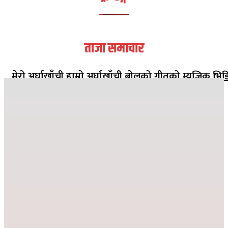
ताजा समाचार
मेरो अर्घाखाँची हाम्रो अर्घाखाँची बोलको गीतको म्युजिक भिड
सार्वजनिक
२०८२ मंसिर १३ गते १८:०८
जहाँ दुख्छ त्यहाँ पहिलो पाइला नेपाल पुग्छ
२०८२ कार्तिक २६ गते ०८:२४
देउसी भैलोमा उठेको रकमबाट बिद्यालयलाई सहयोग
२०८२ कार्तिक ९ गते २१:१०
विद्या विनोद मा.बि. अड्गुरीमा ७ दिने योग शिविर शुरु