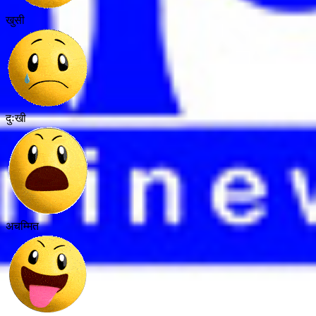
खुसी
दुःखी
अचम्मित