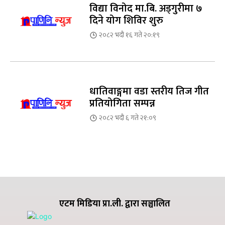
विद्या विनोद मा.बि. अड्गुरीमा ७
दिने योग शिविर शुरु
२०८२ भदौ १६ गते २०:१९
धातिवाङ्गमा वडा स्तरीय तिज गीत
प्रतियोगिता सम्पन्न
२०८२ भदौ ६ गते २१:०९
एटम मिडिया प्रा.ली. द्वारा सञ्चालित