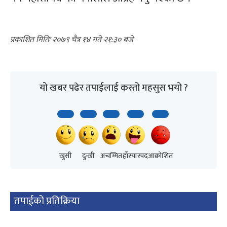
२०७९ चैत्र १४ गते २१:३०
यो खबर पढेर तपाईलाई कस्तो महसुस भयो ?
खुसी
दुःखी
अचम्मित
हाँस्यास्पद
आक्रोशित
तपाईको प्रतिक्रिया