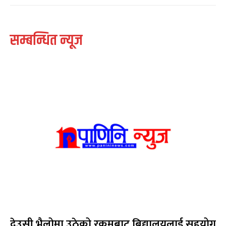
सम्बन्धित न्यूज
देउसी भैलोमा उठेको रकमबाट बिद्यालयलाई सहयोग