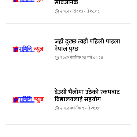
सार्वजनिक
२०८२ मंसिर १३ गते १८:०८
जहाँ दुख्छ त्यहाँ पहिलो पाइला
नेपाल पुग्छ
२०८२ कार्तिक २६ गते ०८:२४
देउसी भैलोमा उठेको रकमबाट
बिद्यालयलाई सहयोग
२०८२ कार्तिक ९ गते २१:१०