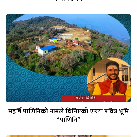
महर्षि पाणिनिको नामले चिनिएको एउटा पवित्र भूमि
“पाणिनि”