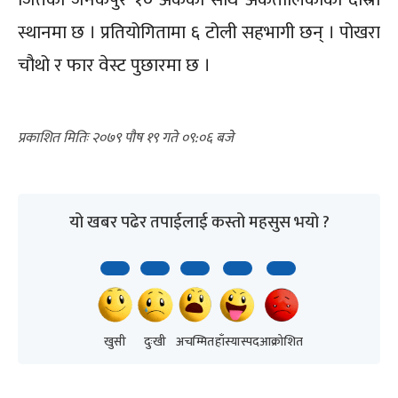
स्थानमा छ । प्रतियोगितामा ६ टोली सहभागी छन् । पोखरा
चौथो र फार वेस्ट पुछारमा छ ।
२०७९ पौष १९ गते ०९:०६
यो खबर पढेर तपाईलाई कस्तो महसुस भयो ?
खुसी
दुःखी
अचम्मित
हाँस्यास्पद
आक्रोशित