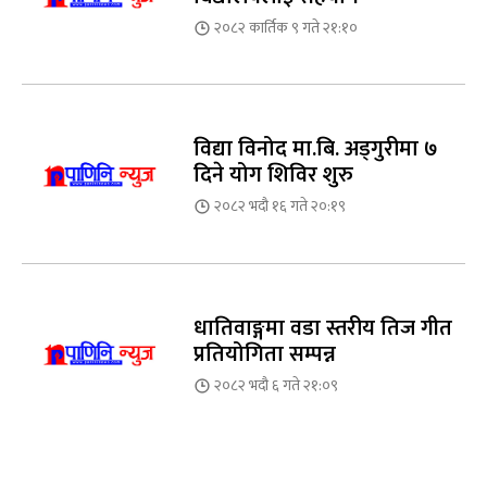
२०८२ कार्तिक ९ गते २१:१०
विद्या विनोद मा.बि. अड्गुरीमा ७
दिने योग शिविर शुरु
२०८२ भदौ १६ गते २०:१९
धातिवाङ्गमा वडा स्तरीय तिज गीत
प्रतियोगिता सम्पन्न
२०८२ भदौ ६ गते २१:०९