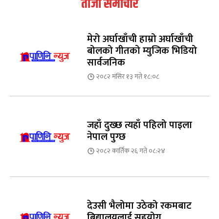
ताजा समाचार
मेरो अर्घाखाँची हाम्रो अर्घाखाँची
बोलको गीतको म्युजिक भिडियो
सार्वजनिक
२०८२ मंसिर १३ गते १८:०८
जहाँ दुख्छ त्यहाँ पहिलो पाइला
नेपाल पुग्छ
२०८२ कार्तिक २६ गते ०८:२४
देउसी भैलोमा उठेको रकमबाट
बिद्यालयलाई सहयोग